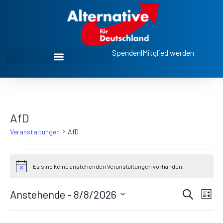
Spenden
|
Mitglied werden
AfD
Veranstaltungen
AfD
Es sind keine anstehenden Veranstaltungen vorhanden.
Hinweis
Ve
Veran
Anstehende
 - 
8/8/2026
Suche
Liste
Datum
An
Such
wählen.