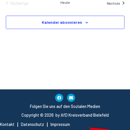
Na
Veranstaltungen
Vorherige
Heute
und
Veran
Nächste
Ansic
Kalender abonnieren
Navig
Folgen Sie uns auf den Sozialen Medien
Copyright © 2026 by AfD Kreisverband Bielefeld
Kontakt
Datenschutz
Impressum