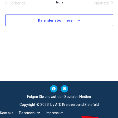
Na
Veranstaltungen
Vera
Vorherige
Heute
Nächste
und
Ansic
Kalender abonnieren
Navig
Folgen Sie uns auf den Sozialen Medien
Copyright © 2026 by AfD Kreisverband Bielefeld
Kontakt
Datenschutz
Impressum