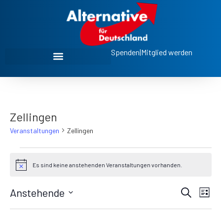
Spenden
|
Mitglied werden
Zellingen
Veranstaltungen
Zellingen
Es sind keine anstehenden Veranstaltungen vorhanden.
Hinweis
Ve
Veran
Anstehende
Suche
Liste
Datum
An
Such
wählen.