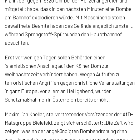
Mann, der gegen 15:20 Uhr bei der Polizei angerufen und
mitgeteilt habe, dass in den nächsten Minuten eine Bombe
am Bahnhof explodieren würde. Mit Maschinenpistolen
bewaffnete Beamte haben das Gelände angeblich umstellt,
während Sprengstoff-Spürhunden den Hauptbahnhof
absuchten.
Erst vor wenigen Tagen sollen Behörden einen
islamistischen Anschlag auf den Kölner Dom zur
Weihnachtszeit verhindert haben. Wegen Aufrufen zu
terroristischen Angriffen gegen christliche Veranstaltungen
in ganz Europa, vor allem an Heiligabend, wurden
Schutzmaßnahmen in Österreich bereits erhöht.
Maximilian Kneller, stellvertretender Vorsitzender der AfD-
Ratsgruppe Bielefeld, zeigt sich erschüttert: „Die Zeit wird
zeigen, was an der angekündigten Bombendrohung dran
war. Dennoch ist es bezeichnend, dass inzwischen sogar in