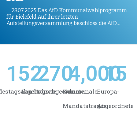
28.07.2025 Das AfD Kommunalwahlprogramm
für Bielefeld Auf ihrer letzten
Aufstellungsversammlung beschloss die AfD
Bielefeld ihr Kommunalwahlprogramm, welches
in den vergangenen Monaten von einem…
152
270
4,000
15
destagsabgeordnete
Landtagsabgeordnete
Kommunale
Europa-
Mandatsträger
Abgeordnete