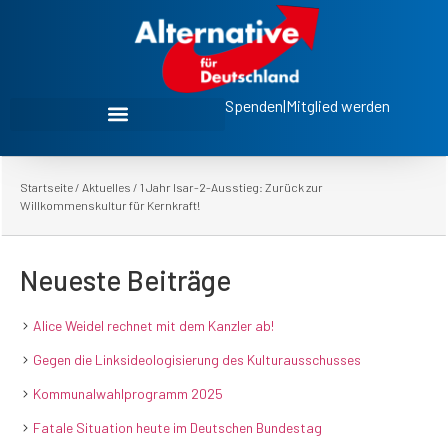
Spenden
|
Mitglied werden
Startseite
/
Aktuelles
/
1 Jahr Isar-2-Ausstieg: Zurück zur
Willkommenskultur für Kernkraft!
Neueste Beiträge
Alice Weidel rechnet mit dem Kanzler ab!
Gegen die Linksideologisierung des Kulturausschusses
Kommunalwahlprogramm 2025
Fatale Situation heute im Deutschen Bundestag