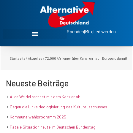
Spenden
|
Mitglied werden
Startseite
/
Aktuelles
/
72.000 Afrikaner über Kanaren nach Europa gelangt!
Neueste Beiträge
Alice Weidel rechnet mit dem Kanzler ab!
Gegen die Linksideologisierung des Kulturausschusses
Kommunalwahlprogramm 2025
Fatale Situation heute im Deutschen Bundestag