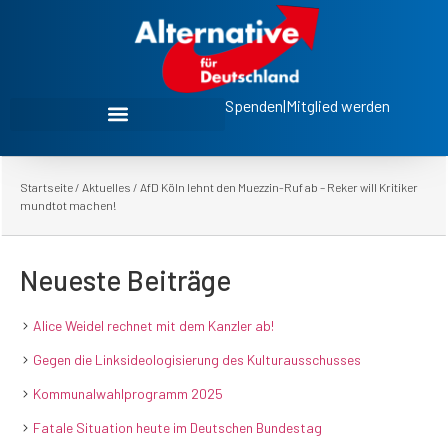
Spenden
|
Mitglied werden
Startseite
/
Aktuelles
/
AfD Köln lehnt den Muezzin-Ruf ab – Reker will Kritiker
mundtot machen!
Neueste Beiträge
Alice Weidel rechnet mit dem Kanzler ab!
Gegen die Linksideologisierung des Kulturausschusses
Kommunalwahlprogramm 2025
Fatale Situation heute im Deutschen Bundestag