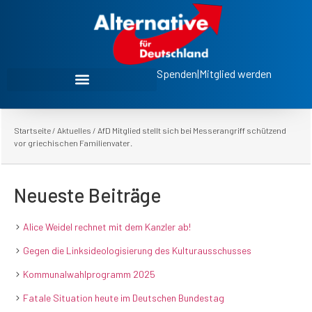
Spenden
|
Mitglied werden
Startseite
/
Aktuelles
/
AfD Mitglied stellt sich bei Messerangriff schützend
vor griechischen Familienvater.
Neueste Beiträge
Alice Weidel rechnet mit dem Kanzler ab!
Gegen die Linksideologisierung des Kulturausschusses
Kommunalwahlprogramm 2025
Fatale Situation heute im Deutschen Bundestag