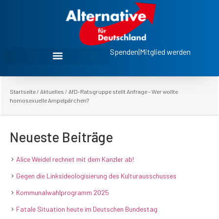
Spenden
|
Mitglied werden
Startseite
/
Aktuelles
/
AfD-Ratsgruppe stellt Anfrage – Wer wollte
homosexuelle Ampelpärchen?
Neueste Beiträge
Alice Weidel rechnet mit dem Kanzler ab!
Gegen die Linksideologisierung des Kulturausschusses
Kommunalwahlprogramm 2025
Fatale Situation heute im Deutschen Bundestag