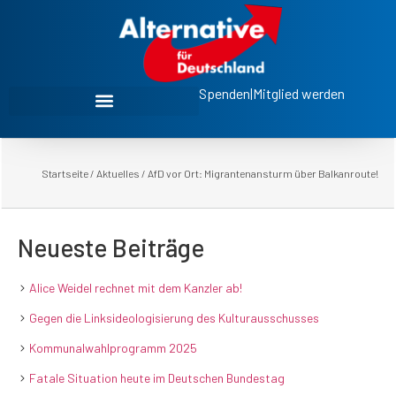
Spenden
|
Mitglied werden
Startseite
/
Aktuelles
/
AfD vor Ort: Migrantenansturm über Balkanroute!
Neueste Beiträge
Alice Weidel rechnet mit dem Kanzler ab!
Gegen die Linksideologisierung des Kulturausschusses
Kommunalwahlprogramm 2025
Fatale Situation heute im Deutschen Bundestag