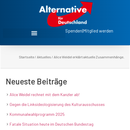
Spenden
|
Mitglied werden
Startseite
/
Aktuelles
/
Alice Weidel erklärt aktuelle Zusammenhänge.
Neueste Beiträge
Alice Weidel rechnet mit dem Kanzler ab!
Gegen die Linksideologisierung des Kulturausschusses
Kommunalwahlprogramm 2025
Fatale Situation heute im Deutschen Bundestag