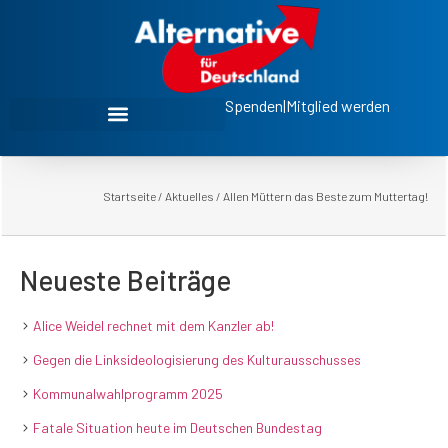
Spenden
|
Mitglied werden
Startseite
/
Aktuelles
/
Allen Müttern das Beste zum Muttertag!
Neueste Beiträge
Alice Weidel rechnet mit dem Kanzler ab!
Gegen die Linksideologisierung des Kulturausschusses
Kommunalwahlprogramm 2025
Fatale Situation heute im Deutschen Bundestag