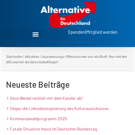
Spenden
|
Mitglied werden
Startseite
/
Aktuelles
/
Ausweisungs-Offensive war nur ein Bluff: Nur mit der
AfD starten die Abschiebeflieger!
Neueste Beiträge
Alice Weidel rechnet mit dem Kanzler ab!
Gegen die Linksideologisierung des Kulturausschusses
Kommunalwahlprogramm 2025
Fatale Situation heute im Deutschen Bundestag