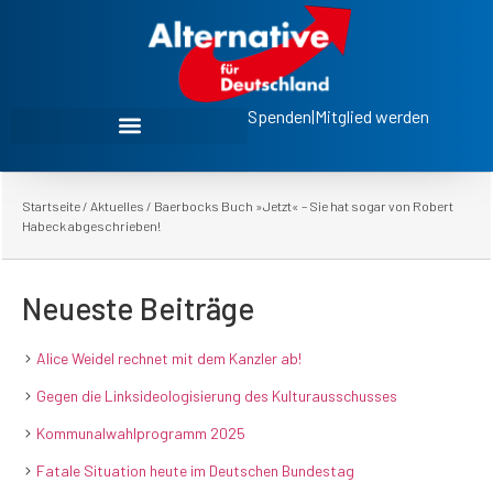
Spenden
|
Mitglied werden
Startseite
/
Aktuelles
/
Baerbocks Buch »Jetzt« – Sie hat sogar von Robert
Habeck abgeschrieben!
Neueste Beiträge
Alice Weidel rechnet mit dem Kanzler ab!
Gegen die Linksideologisierung des Kulturausschusses
Kommunalwahlprogramm 2025
Fatale Situation heute im Deutschen Bundestag