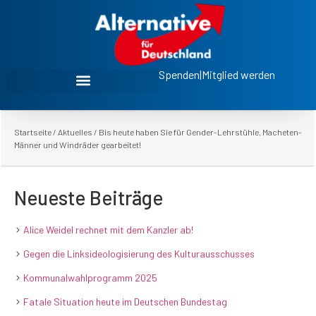
Spenden
|
Mitglied werden
Startseite
/
Aktuelles
/
Bis heute haben Sie für Gender-Lehrstühle, Macheten-
Männer und Windräder gearbeitet!
Neueste Beiträge
Alice Weidel rechnet mit dem Kanzler ab!
Gegen die Linksideologisierung des Kulturausschusses
Kommunalwahlprogramm 2025
Fatale Situation heute im Deutschen Bundestag