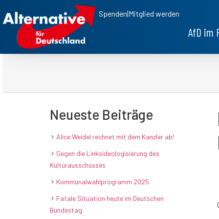
Spenden
|
Mitglied werden
AfD im 
Neueste Beiträge
Alice Weidel rechnet mit dem Kanzler ab!
Gegen die Linksideologisierung des
Kulturausschusses
Kommunalwahlprogramm 2025
Fatale Situation heute im Deutschen
Bundestag