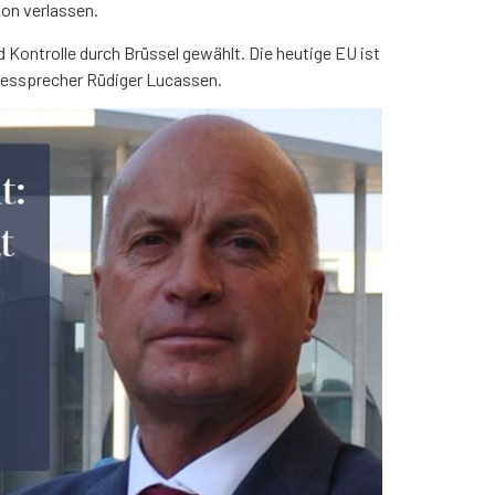
ion verlassen.
d Kontrolle durch Brüssel gewäh
lt. Die heutige EU ist
dessprecher Rüdiger Lucassen.