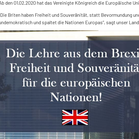
Ab den 01.02.2020 hat das Vereinigte Königreich die Europäische Un
„Die Briten haben Freiheit und Souveränität, statt Bevormundung un
undemokratisch und spaltet die Nationen Europas“, sagt unser Lan