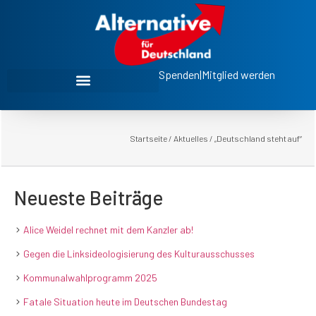
Spenden
|
Mitglied werden
Startseite
/
Aktuelles
/
„Deutschland steht auf“
Neueste Beiträge
Alice Weidel rechnet mit dem Kanzler ab!
Gegen die Linksideologisierung des Kulturausschusses
Kommunalwahlprogramm 2025
Fatale Situation heute im Deutschen Bundestag