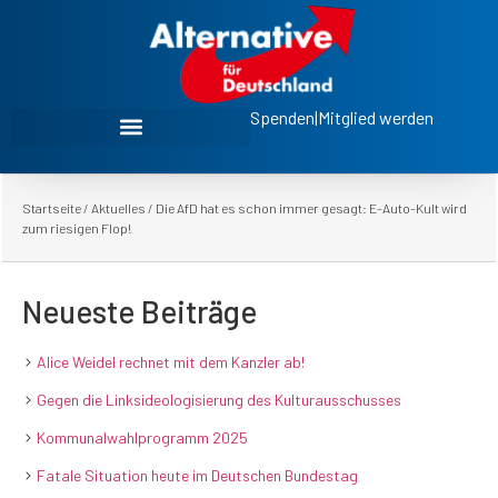
Spenden
|
Mitglied werden
Startseite
/
Aktuelles
/
Die AfD hat es schon immer gesagt: E-Auto-Kult wird
zum riesigen Flop!
Neueste Beiträge
Alice Weidel rechnet mit dem Kanzler ab!
Gegen die Linksideologisierung des Kulturausschusses
Kommunalwahlprogramm 2025
Fatale Situation heute im Deutschen Bundestag