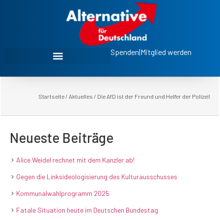
Spenden
|
Mitglied werden
Startseite
/
Aktuelles
/
Die AfD ist der Freund und Helfer der Polizei!
Neueste Beiträge
Alice Weidel rechnet mit dem Kanzler ab!
Gegen die Linksideologisierung des Kulturausschusses
Kommunalwahlprogramm 2025
Fatale Situation heute im Deutschen Bundestag