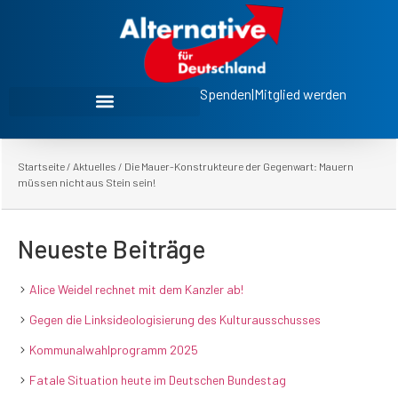
Spenden
|
Mitglied werden
Startseite
/
Aktuelles
/
Die Mauer-Konstrukteure der Gegenwart: Mauern
müssen nicht aus Stein sein!
Neueste Beiträge
Alice Weidel rechnet mit dem Kanzler ab!
Gegen die Linksideologisierung des Kulturausschusses
Kommunalwahlprogramm 2025
Fatale Situation heute im Deutschen Bundestag