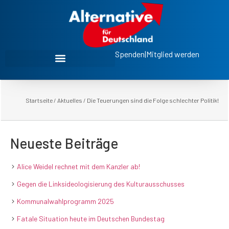
Spenden
|
Mitglied werden
Startseite
/
Aktuelles
/
Die Teuerungen sind die Folge schlechter Politik!
Neueste Beiträge
Alice Weidel rechnet mit dem Kanzler ab!
Gegen die Linksideologisierung des Kulturausschusses
Kommunalwahlprogramm 2025
Fatale Situation heute im Deutschen Bundestag