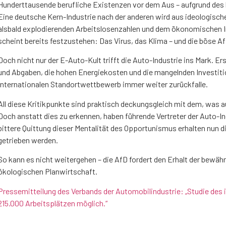
Hunderttausende berufliche Existenzen vor dem Aus – aufgrund des h
Eine deutsche Kern-Industrie nach der anderen wird aus ideologisc
alsbald explodierenden Arbeitslosenzahlen und dem ökonomischen In
scheint bereits festzustehen: Das Virus, das Klima – und die böse Af
Doch nicht nur der E-Auto-Kult trifft die Auto-Industrie ins Mark.
und Abgaben, die hohen Energiekosten und die mangelnden Investiti
internationalen Standortwettbewerb immer weiter zurückfalle.
All diese Kritikpunkte sind praktisch deckungsgleich mit dem, was 
Doch anstatt dies zu erkennen, haben führende Vertreter der Auto-In
bittere Quittung dieser Mentalität des Opportunismus erhalten nun d
getrieben werden.
So kann es nicht weitergehen – die AfD fordert den Erhalt der bewäh
ökologischen Planwirtschaft.
Pressemitteilung des Verbands der Automobilindustrie: „Studie des 
215.000 Arbeitsplätzen möglich.“