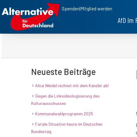
Spenden
|
Mitglied werden
AfD im 
Neueste Beiträge
Alice Weidel rechnet mit dem Kanzler ab!
Gegen die Linksideologisierung des
Kulturausschusses
Kommunalwahlprogramm 2025
Fatale Situation heute im Deutschen
Bundestag