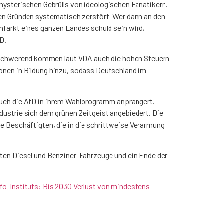
ysterischen Gebrülls von ideologischen Fanatikern.
hen Gründen systematisch zerstört. Wer dann an den
farkt eines ganzen Landes schuld sein wird,
D.
 Erschwerend kommen laut VDA auch die hohen Steuern
onen in Bildung hinzu, sodass Deutschland im
auch die AfD in ihrem Wahlprogramm anprangert.
dustrie sich dem grünen Zeitgeist angebiedert. Die
ie Beschäftigten, die in die schrittweise Verarmung
rten Diesel und Benziner-Fahrzeuge und ein Ende der
ifo-Instituts: Bis 2030 Verlust von mindestens