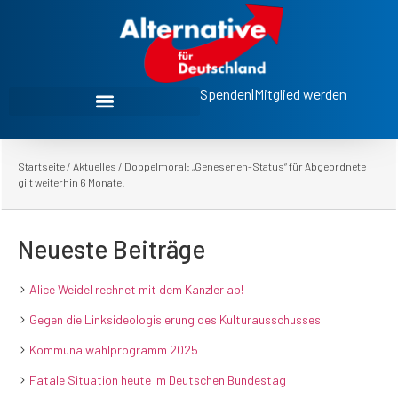
Spenden
|
Mitglied werden
Startseite
/
Aktuelles
/
Doppelmoral: „Genesenen-Status“ für Abgeordnete
gilt weiterhin 6 Monate!
Neueste Beiträge
Alice Weidel rechnet mit dem Kanzler ab!
Gegen die Linksideologisierung des Kulturausschusses
Kommunalwahlprogramm 2025
Fatale Situation heute im Deutschen Bundestag