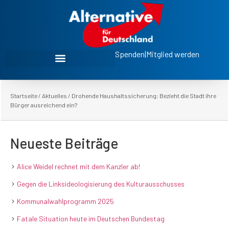
Spenden
|
Mitglied werden
Startseite
/
Aktuelles
/
Drohende Haushaltssicherung: Bezieht die Stadt ihre
Bürger ausreichend ein?
Neueste Beiträge
Alice Weidel rechnet mit dem Kanzler ab!
Gegen die Linksideologisierung des Kulturausschusses
Kommunalwahlprogramm 2025
Fatale Situation heute im Deutschen Bundestag