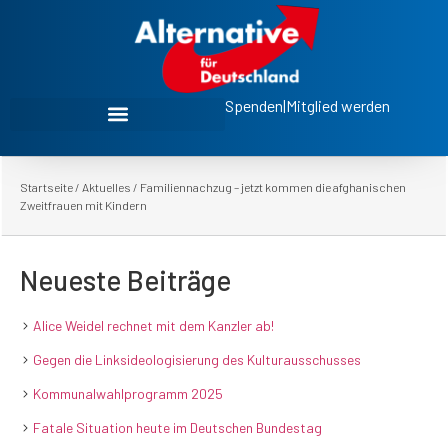
Spenden
|
Mitglied werden
Startseite
/
Aktuelles
/
Familiennachzug – jetzt kommen die afghanischen
Zweitfrauen mit Kindern
Neueste Beiträge
Alice Weidel rechnet mit dem Kanzler ab!
Gegen die Linksideologisierung des Kulturausschusses
Kommunalwahlprogramm 2025
Fatale Situation heute im Deutschen Bundestag