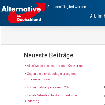
Spenden
|
Mitglied werden
AfD im 
Neueste Beiträge
Alice Weidel rechnet mit dem Kanzler ab!
Gegen die Linksideologisierung des
Kulturausschusses
Kommunalwahlprogramm 2025
Fatale Situation heute im Deutschen
Bundestag