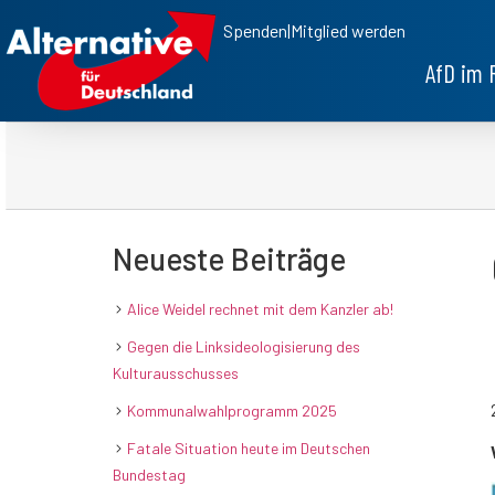
Spenden
|
Mitglied werden
AfD im 
Neueste Beiträge
Alice Weidel rechnet mit dem Kanzler ab!
Gegen die Linksideologisierung des
Kulturausschusses
Kommunalwahlprogramm 2025
Fatale Situation heute im Deutschen
Bundestag