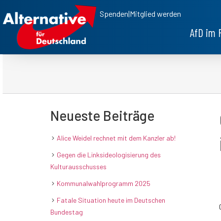
Spenden
|
Mitglied werden
AfD im 
Neueste Beiträge
Alice Weidel rechnet mit dem Kanzler ab!
Gegen die Linksideologisierung des
Kulturausschusses
Kommunalwahlprogramm 2025
Fatale Situation heute im Deutschen
Bundestag