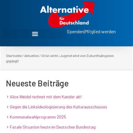
Spenden
|
Mitglied werden
Startseite
/
Aktuelles
/
Grün wirkt: Jugend wird von Zukunftsängsten
geplagt!
Neueste Beiträge
Alice Weidel rechnet mit dem Kanzler ab!
Gegen die Linksideologisierung des Kulturausschusses
Kommunalwahlprogramm 2025
Fatale Situation heute im Deutschen Bundestag