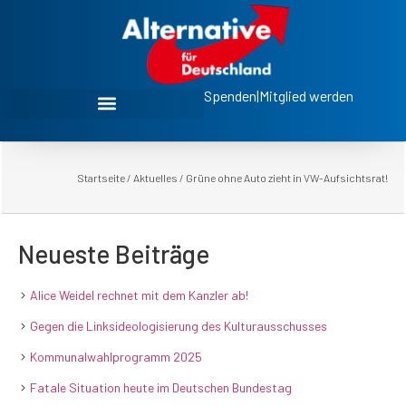
Spenden
|
Mitglied werden
Startseite
/
Aktuelles
/
Grüne ohne Auto zieht in VW-Aufsichtsrat!
Neueste Beiträge
Alice Weidel rechnet mit dem Kanzler ab!
Gegen die Linksideologisierung des Kulturausschusses
Kommunalwahlprogramm 2025
Fatale Situation heute im Deutschen Bundestag