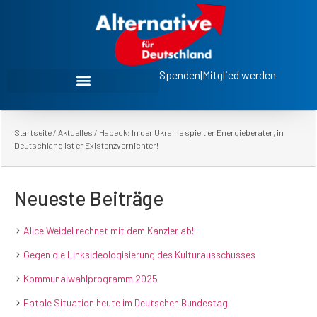
Spenden
|
Mitglied werden
Startseite
/
Aktuelles
/
Habeck: In der Ukraine spielt er Energieberater, in
Deutschland ist er Existenzvernichter!
Neueste Beiträge
Alice Weidel rechnet mit dem Kanzler ab!
Gegen die Linksideologisierung des Kulturausschusses
Kommunalwahlprogramm 2025
Fatale Situation heute im Deutschen Bundestag