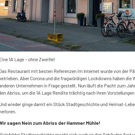
Eine 1A Lage – ohne Zweifel!
Das Restaurant mit besten Referenzen im Internet wurde von der Päc
betrieben. Aber Corona und die fragwürdigen Lockdowns haben die W
anderen Unternehmen in Frage gestellt. Nun läuft die Pacht zum Ja
den Abriss, um die 1A Lage Rendite trächtig nach ihren Vorstellunge
Und wieder ginge damit ein Stück Stadtgeschichte und Heimat-Lebensg
verloren.
Wir sagen Nein zum Abriss der Hammer Mühle!
Bielefelder Stadtgeschichte macht sich auch an den Gebäuden fest u