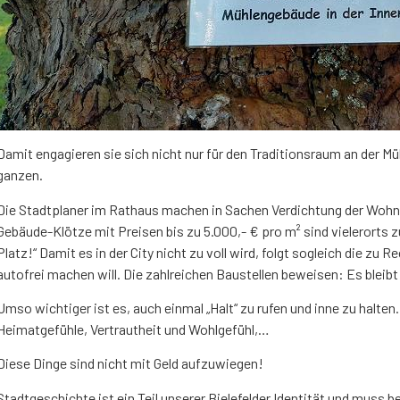
Damit engagieren sie sich nicht nur für den Traditionsraum an der Mü
ganzen.
Die Stadtplaner im Rathaus machen in Sachen Verdichtung der Woh
Gebäude-Klötze mit Preisen bis zu 5.000,- € pro m² sind vielerorts 
Platz!“ Damit es in der City nicht zu voll wird, folgt sogleich die zu
autofrei machen will. Die zahlreichen Baustellen beweisen: Es bleibt
Umso wichtiger ist es, auch einmal „Halt“ zu rufen und inne zu halte
Heimatgefühle, Vertrautheit und Wohlgefühl,…
Diese Dinge sind nicht mit Geld aufzuwiegen!
Stadtgeschichte ist ein Teil unserer Bielefelder Identität und muss 