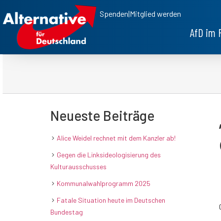
Spenden
|
Mitglied werden
AfD im 
Neueste Beiträge
Alice Weidel rechnet mit dem Kanzler ab!
Gegen die Linksideologisierung des
Kulturausschusses
Kommunalwahlprogramm 2025
Fatale Situation heute im Deutschen
Bundestag