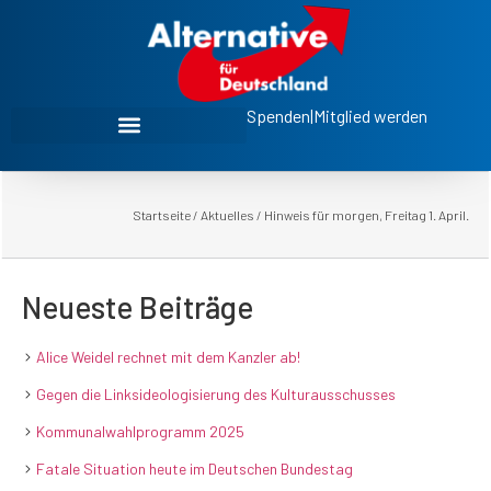
Spenden
|
Mitglied werden
Startseite
/
Aktuelles
/
Hinweis für morgen, Freitag 1. April.
Neueste Beiträge
Alice Weidel rechnet mit dem Kanzler ab!
Gegen die Linksideologisierung des Kulturausschusses
Kommunalwahlprogramm 2025
Fatale Situation heute im Deutschen Bundestag