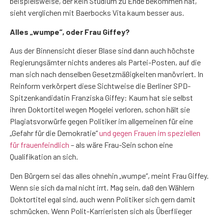
beispielsweise, der kein Studium zu Ende bekommen hat,
sieht verglichen mit Baerbocks Vita kaum besser aus.
Alles „wumpe“, oder Frau Giffey?
Aus der Binnensicht dieser Blase sind dann auch höchste
Regierungsämter nichts anderes als Partei-Posten, auf die
man sich nach denselben Gesetzmäßigkeiten manövriert. In
Reinform verkörpert diese Sichtweise die Berliner SPD-
Spitzenkandidatin Franziska Giffey: Kaum hat sie selbst
ihren Doktortitel wegen Mogelei verloren, schon hält sie
Plagiatsvorwürfe gegen Politiker im allgemeinen für eine
„Gefahr für die Demokratie“
und gegen Frauen im speziellen
für frauenfeindlich
– als wäre Frau-Sein schon eine
Qualifikation an sich.
Den Bürgern sei das alles ohnehin „wumpe“, meint Frau Giffey.
Wenn sie sich da mal nicht irrt. Mag sein, daß den Wählern
Doktortitel egal sind, auch wenn Politiker sich gern damit
schmücken. Wenn Polit-Karrieristen sich als Überflieger