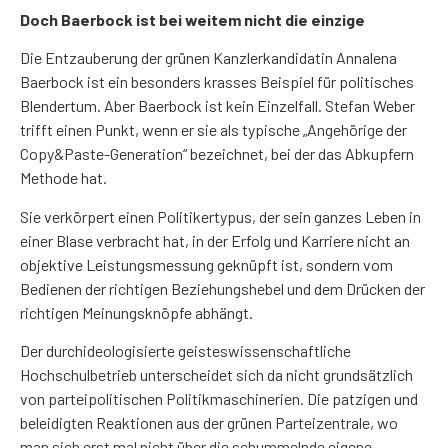
Doch Baerbock ist bei weitem nicht die einzige
Die Entzauberung der grünen Kanzlerkandidatin Annalena
Baerbock ist ein besonders krasses Beispiel für politisches
Blendertum. Aber Baerbock ist kein Einzelfall. Stefan Weber
trifft einen Punkt, wenn er sie als typische „Angehörige der
Copy&Paste-Generation“ bezeichnet, bei der das Abkupfern
Methode hat.
Sie verkörpert einen Politikertypus, der sein ganzes Leben in
einer Blase verbracht hat, in der Erfolg und Karriere nicht an
objektive Leistungsmessung geknüpft ist, sondern vom
Bedienen der richtigen Beziehungshebel und dem Drücken der
richtigen Meinungsknöpfe abhängt.
Der durchideologisierte geisteswissenschaftliche
Hochschulbetrieb unterscheidet sich da nicht grundsätzlich
von parteipolitischen Politikmaschinerien. Die patzigen und
beleidigten Reaktionen aus der grünen Parteizentrale, wo
man sich erst mal nicht über die schummelnde eigene