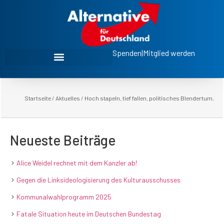
Spenden
|
Mitglied werden
Startseite
/
Aktuelles
/
Hoch stapeln, tief fallen, politisches Blendertum.
Neueste Beiträge
Alice Weidel rechnet mit dem Kanzler ab!
Gegen die Linksideologisierung des Kulturausschusses
Kommunalwahlprogramm 2025
Fatale Situation heute im Deutschen Bundestag