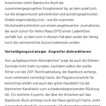
Inzwischen steht Baerbocks Buch als
zusammengegoogeltes Konglomerat da, an dem praktisch
nur die eingestreuten persönlichen und autobiographischen
Stellen eigenständig sind – und die stammen
höchstwahrscheinlich von einem angeheuerten Journalisten,
der auch schon für Heiko Maas (SPD) einen Ladenhüter
verfaßt hat, zu dem sich in diesem Fall aber weder der Verlag
noch die vermeintliche Autorin bekennen wollen.
Verteidigungsstrategie: Angreifer diskreditieren
Von „aufgebauschten Kleinigkeiten“ wagt da auch die Grünen-
Zentrale nicht mehr zu reden, nachdem selbst der weiße
Ritter von der ZDF-Rechtsabteilung, der Baerbock anfangs
noch vehement verteidigt hatte, die Plagiatsvorwürfe für
berechtigt erklärt und auch das grüne Hausblatt
taz
der
blamierten Kandidatin zum schadensbegrenzenden Rückzug
rät. Ein weiterer Experte, der über die Attacken auf das
Baerbock-Buch anfangs noch die Nase gerümpft hatte, sieht
inzwischen ebenfalls gravierende Urheberrechtsverletzungen.