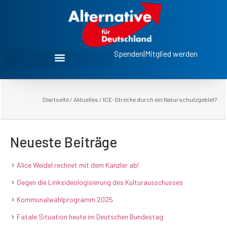
Spenden
|
Mitglied werden
Startseite
/
Aktuelles
/
ICE-Strecke durch ein Naturschutzgebiet?
Neueste Beiträge
Alice Weidel rechnet mit dem Kanzler ab!
Gegen die Linksideologisierung des Kulturausschusses
Kommunalwahlprogramm 2025
Fatale Situation heute im Deutschen Bundestag