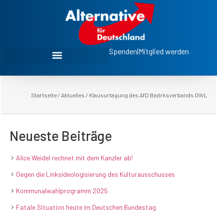
Spenden
|
Mitglied werden
Startseite
/
Aktuelles
/
Klausurtagung des AfD Bezirksverbands OWL
Neueste Beiträge
Alice Weidel rechnet mit dem Kanzler ab!
Gegen die Linksideologisierung des Kulturausschusses
Kommunalwahlprogramm 2025
Fatale Situation heute im Deutschen Bundestag