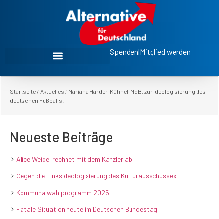
Spenden
|
Mitglied werden
Startseite
/
Aktuelles
/
Mariana Harder-Kühnel, MdB, zur Ideologisierung des
deutschen Fußballs.
Neueste Beiträge
Alice Weidel rechnet mit dem Kanzler ab!
Gegen die Linksideologisierung des Kulturausschusses
Kommunalwahlprogramm 2025
Fatale Situation heute im Deutschen Bundestag