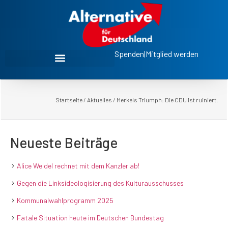
Spenden
|
Mitglied werden
Startseite
/
Aktuelles
/
Merkels Triumph: Die CDU ist ruiniert.
Neueste Beiträge
Alice Weidel rechnet mit dem Kanzler ab!
Gegen die Linksideologisierung des Kulturausschusses
Kommunalwahlprogramm 2025
Fatale Situation heute im Deutschen Bundestag