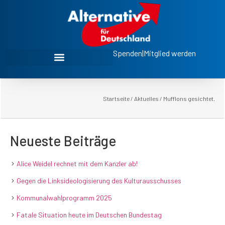
Spenden
|
Mitglied werden
Startseite
/
Aktuelles
/
Mufflons gesichtet.
Neueste Beiträge
Alice Weidel rechnet mit dem Kanzler ab!
Gegen die Linksideologisierung des Kulturausschusses
Kommunalwahlprogramm 2025
Fatale Situation heute im Deutschen Bundestag