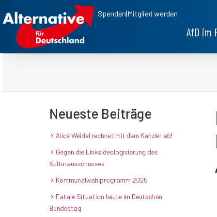
Spenden
|
Mitglied werden
AfD im 
Neueste Beiträge
Alice Weidel rechnet mit dem Kanzler ab!
Gegen die Linksideologisierung des
Kulturausschusses
Kommunalwahlprogramm 2025
Fatale Situation heute im Deutschen
Bundestag