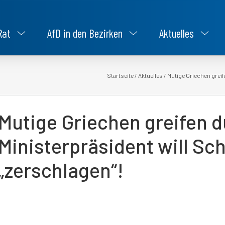
Rat
AfD in den Bezirken
Aktuelles
Startseite
/
Aktuelles
/
Mutige Griechen greif
Mutige Griechen greifen d
Ministerpräsident will S
„zerschlagen“!