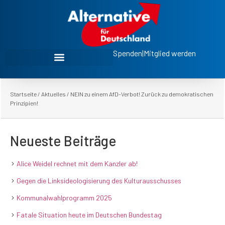
Spenden
|
Mitglied werden
Startseite
/
Aktuelles
/
NEIN zu einem AfD-Verbot! Zurück zu demokratischen
Prinzipien!
Neueste Beiträge
Alice Weidel rechnet mit dem Kanzler ab!
Gegen die Linksideologisierung des Kulturausschusses
Kommunalwahlprogramm 2025
Fatale Situation heute im Deutschen Bundestag