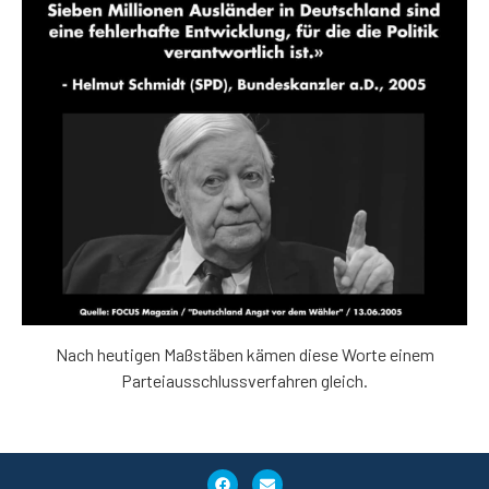
Nach heutigen Maßstäben kämen diese Worte einem
Parteiausschlussverfahren gleich.