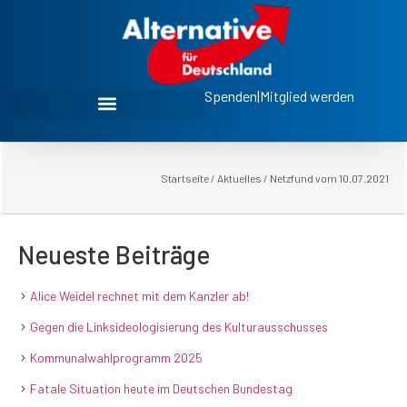
Spenden
|
Mitglied werden
Startseite
/
Aktuelles
/
Netzfund vom 10.07.2021
Neueste Beiträge
Alice Weidel rechnet mit dem Kanzler ab!
Gegen die Linksideologisierung des Kulturausschusses
Kommunalwahlprogramm 2025
Fatale Situation heute im Deutschen Bundestag