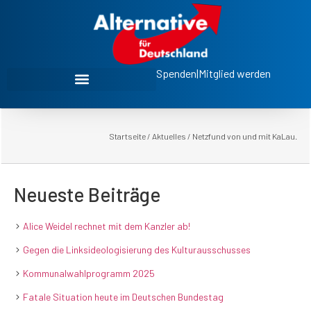
Spenden
|
Mitglied werden
Startseite
/
Aktuelles
/
Netzfund von und mit KaLau.
Neueste Beiträge
Alice Weidel rechnet mit dem Kanzler ab!
Gegen die Linksideologisierung des Kulturausschusses
Kommunalwahlprogramm 2025
Fatale Situation heute im Deutschen Bundestag