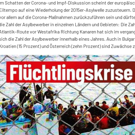
Im Schatten der Corona- und Impf-Diskussion scheint der europäis
Eiltempo auf eine Wiederholung der 2015er-Asylwelle zuzusteuern. D
vor allem auf die Corona-Maßnahmen zurückzuführen sein und dürfte s
die Zahl der Asylbewerber in einzelnen Ländern und Gebieten: Die Za
Atlantik-Route vor Westafrika Richtung Kanaren hat sich im vergan
sich die Zahl der Asylbewerber innerhalb eines Jahres. Auch in Bulgar
Kroatien (15 Prozent) und Österreich (zehn Prozent) sind Zuwächse 