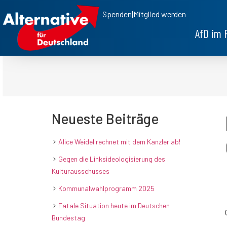
Spenden
|
Mitglied werden
AfD im 
Neueste Beiträge
Alice Weidel rechnet mit dem Kanzler ab!
Gegen die Linksideologisierung des
Kulturausschusses
Kommunalwahlprogramm 2025
Fatale Situation heute im Deutschen
Bundestag