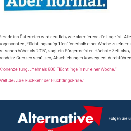
Gerade ins Österreich wird deutlich, wie alarmierend die Lage ist. Al
sogenannten „Flüchtlingsaufgriffen“ innerhalb einer Woche zu einem 
ist schon höher als 2015“, sagt ein Bürgermeister. Höchste Zeit als
handeln: Grenzen schützen, Abschiebungen konsequent durchführen,
Kronenzeitung: „Mehr als 600 Flüchtlinge in nur einer Woche.“
Welt.de: „Die Rückkehr der Flüchtlingskrise.“
Folgen Sie 