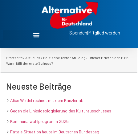
Spenden
|
Mitglied werden
Startseite
/
Aktuelles
/
Politische Texte
/
AfDialog
/
Offener Brief an den P.Pr. –
Wann fällt der erste Schuss?
Neueste Beiträge
Alice Weidel rechnet mit dem Kanzler ab!
Gegen die Linksideologisierung des Kulturausschusses
Kommunalwahlprogramm 2025
Fatale Situation heute im Deutschen Bundestag