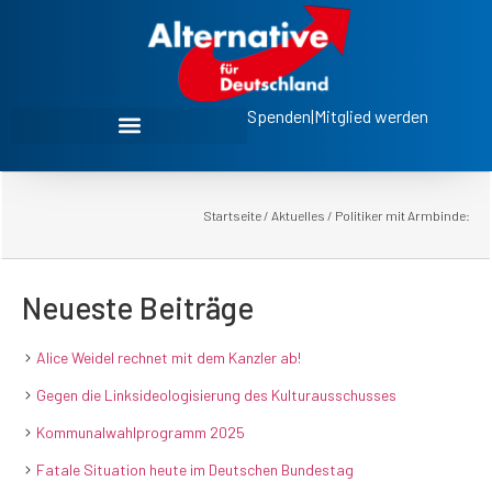
Spenden
|
Mitglied werden
Startseite
/
Aktuelles
/
Politiker mit Armbinde:
Neueste Beiträge
Alice Weidel rechnet mit dem Kanzler ab!
Gegen die Linksideologisierung des Kulturausschusses
Kommunalwahlprogramm 2025
Fatale Situation heute im Deutschen Bundestag