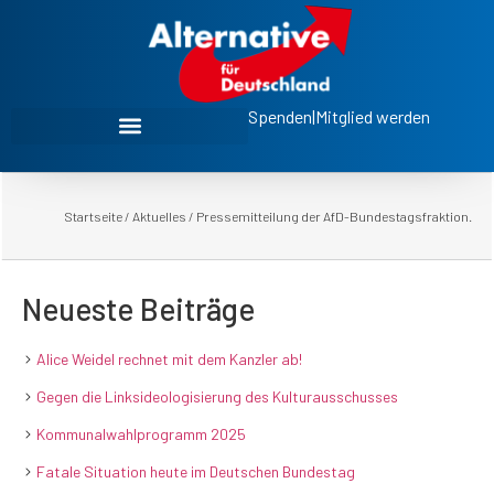
Spenden
|
Mitglied werden
Startseite
/
Aktuelles
/
Pressemitteilung der AfD-Bundestagsfraktion.
Neueste Beiträge
Alice Weidel rechnet mit dem Kanzler ab!
Gegen die Linksideologisierung des Kulturausschusses
Kommunalwahlprogramm 2025
Fatale Situation heute im Deutschen Bundestag