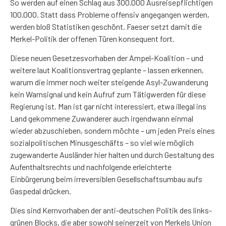
So werden auf einen Schlag aus 300.000 Ausreisepflichtigen
100.000. Statt dass Probleme offensiv angegangen werden,
werden bloß Statistiken geschönt. Faeser setzt damit die
Merkel-Politik der offenen Türen konsequent fort.
Diese neuen Gesetzesvorhaben der Ampel-Koalition – und
weitere laut Koalitionsvertrag geplante – lassen erkennen,
warum die immer noch weiter steigende Asyl-Zuwanderung
kein Warnsignal und kein Aufruf zum Tätigwerden für diese
Regierung ist. Man ist gar nicht interessiert, etwa illegal ins
Land gekommene Zuwanderer auch irgendwann einmal
wieder abzuschieben, sondern möchte – um jeden Preis eines
sozialpolitischen Minusgeschäfts – so viel wie möglich
zugewanderte Ausländer hier halten und durch Gestaltung des
Aufenthaltsrechts und nachfolgende erleichterte
Einbürgerung beim irreversiblen Gesellschaftsumbau aufs
Gaspedal drücken.
Dies sind Kernvorhaben der anti-deutschen Politik des links-
grünen Blocks, die aber sowohl seinerzeit von Merkels Union