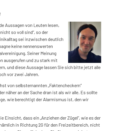
!
nde Aussagen von Leuten lesen,
icht so voll sind“, so der
inikalltag sei inzwischen deutlich
mpagne keine nennenswerten
lvereinigung. Seiner Meinung
n ausgerufen und zu stark mit
, und diese Aussage lassen Sie sich bitte jetzt alle
och vor zwei Jahren.
hst von selbsternannten „Faktencheckern“
näher an der Sache dran ist als wir alle. Es sollte
age, wie berechtigt der Alarmismus ist, den wir
e Einsicht, dass ein „Anziehen der Zügel“, wie es der
nämlich in Richtung 2G für den Freizeitbereich, nicht