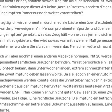
nur nichts bringt, sondern sowohl illegitim als auch schädlich ist. Wa
Diskriminierungen dieser Art keine „Anreize“ setzen, sondern die ge
Ungeimpften immer nur noch weiter vorantreiben?
Tagtäglich wird momentan durch mediale Lästereien über die „Unbeleh
von „Impfverweigerern“ in Person prominenter Sportler und über s
Ungeimpften“ gehetzt, was das Zeug hält – ohne dass jemand sich 
Einhalt zu gebieten. Hier wird sowas von mit zweierlei Maß gemesse
hinterher wundern Sie sich dann, wenn das Menschen wütend macht u
Ich will aber nochmal einen anderen Aspekt einbringen: Mit 2G werden 
gesundheitsamtlichen Grauzonen befinden. Mir ist persönlich ein Fall 
Biontech bekam, dann unter wochenlangen, extrem schmerzhaften Neb
die Zweitimpfung geben lassen wollte. Da sie jedoch an einer Autoi
nachgewiesen werden konnte, dass die unmittelbar nach der Injekt
Sicherheit aus der Impfung herrührten, wollte ihr bis heute kein Arzt
werden DARF. Man könne hier nur nicht guten Gewissens zu einer Z
wieder. Die Folge: Eine rechtliche Grauzone. Die Impfung ein beträc
Amtsschimmel ein befreiendes Dokument ausstellen zu lassen. Einen 
dürfte.