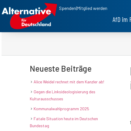
Spenden
|
Mitglied werden
AfD im 
Neueste Beiträge
Alice Weidel rechnet mit dem Kanzler ab!
Gegen die Linksideologisierung des
Kulturausschusses
Kommunalwahlprogramm 2025
Fatale Situation heute im Deutschen
Bundestag