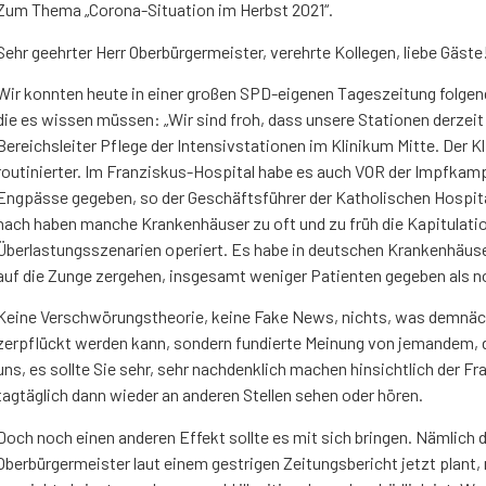
Zum Thema „Corona-Situation im Herbst 2021“.
Sehr geehrter Herr Oberbürgermeister, verehrte Kollegen, liebe Gäste
Wir konnten heute in einer großen SPD-eigenen Tageszeitung folge
die es wissen müssen: „Wir sind froh, dass unsere Stationen derzeit n
Bereichsleiter Pflege der Intensivstationen im Klinikum Mitte. Der Kl
routinierter. Im Franziskus-Hospital habe es auch VOR der Impfka
Engpässe gegeben, so der Geschäftsführer der Katholischen Hospita
nach haben manche Krankenhäuser zu oft und zu früh die Kapitulatio
Überlastungsszenarien operiert. Es habe in deutschen Krankenhäusern
auf die Zunge zergehen, insgesamt weniger Patienten gegeben als n
Keine Verschwörungstheorie, keine Fake News, nichts, was demnäc
zerpflückt werden kann, sondern fundierte Meinung von jemandem, der 
uns, es sollte Sie sehr, sehr nachdenklich machen hinsichtlich der Fr
tagtäglich dann wieder an anderen Stellen sehen oder hören.
Doch noch einen anderen Effekt sollte es mit sich bringen. Nämlich di
Oberbürgermeister laut einem gestrigen Zeitungsbericht jetzt plant, 