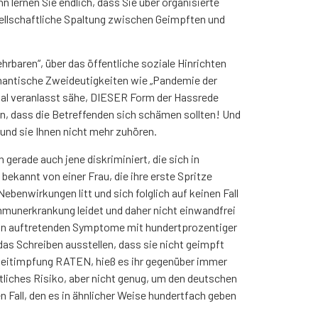
nn lernen Sie endlich, dass Sie über organisierte
sellschaftliche Spaltung zwischen Geimpften und
rbaren“, über das öffentliche soziale Hinrichten
emantische Zweideutigkeiten wie „Pandemie der
mal veranlasst sähe, DIESER Form der Hassrede
n, dass die Betreffenden sich schämen sollten! Und
nd sie Ihnen nicht mehr zuhören.
gerade auch jene diskriminiert, die sich in
bekannt von einer Frau, die ihre erste Spritze
enwirkungen litt und sich folglich auf keinen Fall
mmunerkrankung leidet und daher nicht einwandfrei
ion auftretenden Symptome mit hundertprozentiger
 das Schreiben ausstellen, dass sie nicht geimpft
weitimpfung RATEN, hieß es ihr gegenüber immer
htliches Risiko, aber nicht genug, um den deutschen
Fall, den es in ähnlicher Weise hundertfach geben