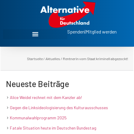
Spenden
|
Mitglied werden
Startseite
/
Aktuelles
/
Rentnerin vom Staat kriminell abgezockt!
Neueste Beiträge
Alice Weidel rechnet mit dem Kanzler ab!
Gegen die Linksideologisierung des Kulturausschusses
Kommunalwahlprogramm 2025
Fatale Situation heute im Deutschen Bundestag