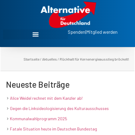
Spenden
|
Mitglied werden
Startseite
/
Aktuelles
/
Rückhalt für Kernenergieausstieg bröckelt!
Neueste Beiträge
Alice Weidel rechnet mit dem Kanzler ab!
Gegen die Linksideologisierung des Kulturausschusses
Kommunalwahlprogramm 2025
Fatale Situation heute im Deutschen Bundestag